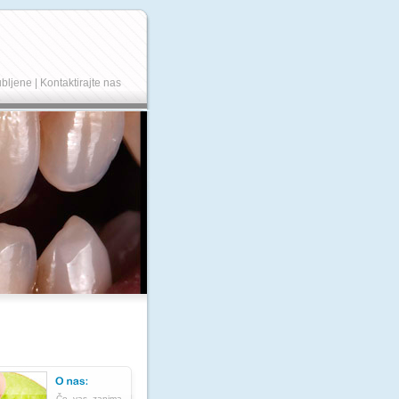
ubljene
|
Kontaktirajte nas
Če vas zanima