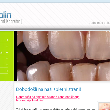
Dodaj med prilj
Dobrodošli na spletnih straneh zobotehničnega
laboratorija Hudolin!
Tukaj boste našli osnovne podatke o našem delovanju, kot so