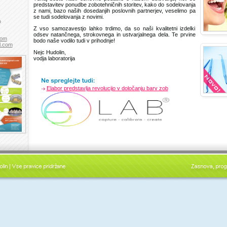
predstavitev ponudbe zobotehničnih storitev, kako do sodelovanja
z nami, bazo naših dosedanjih poslovnih partnerjev, veselimo pa
se tudi sodelovanja z novimi.
o
Z vso samozavestjo lahko trdimo, da so naši kvalitetni izdelki
odsev natančnega, strokovnega in ustvarjalnega dela. Te prvine
com
bodo naše vodilo tudi v prihodnje!
l.com
Nejc Hudolin,
vodja laboratorija
Elabor predstavlja revolucijo v določanju barv zob