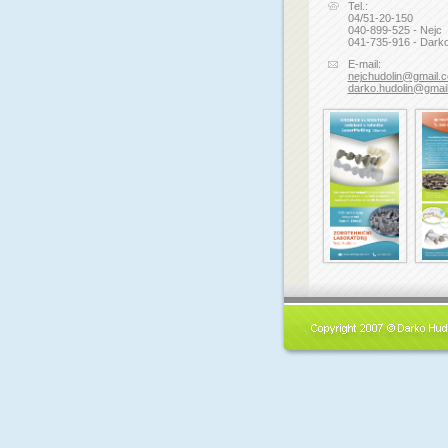
Tel.:
04/51-20-150
040-899-525 - Nejc
041-735-916 - Dark
E-mail:
nejchudolin@gmail.
darko.hudolin@gmai