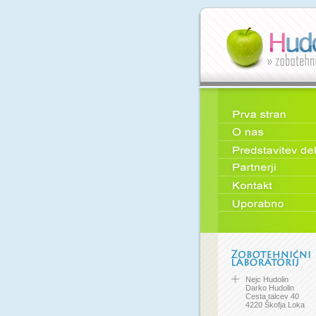
Nejc Hudolin
Darko Hudolin
Cesta talcev 40
4220 Škofja Loka