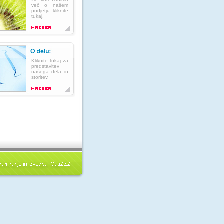
več o našem
podjetju kliknite
tukaj.
Kliknite tukaj za
predstavitev
našega dela in
storitev.